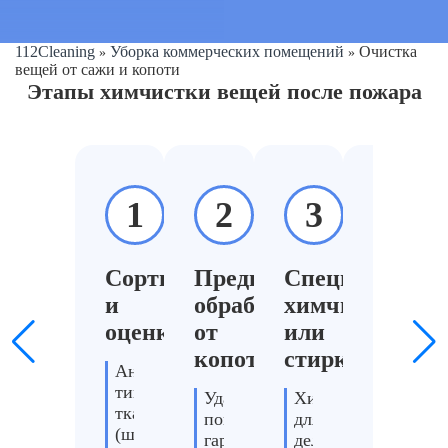
112Cleaning
Уборка коммерческих помещений
Очистка
»
»
вещей от сажи и копоти
Этапы химчистки вещей после пожара
1
2
3
4
Сортировка
Предварительная
Специализиро
Глубо
и
обработка
химчистка
нейтр
оценка
от
или
запаха
копоти
стирка
гари
Анализ
типа
Удаление
Химчистка
Обработ
ткани
поверхностной
для
озоном,
(шелк,
гари
деликатных
дезодо