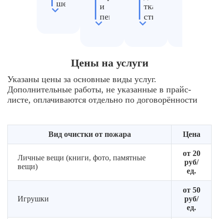
шерсть,
и
тканей,
средств
хлопок)
пепла
стирка
для
и
вакуумной
средствами
полного
степени
экстракции
для
устране
загрязнения
или
удаления
запаха
(легкое,
ручной
запаха
дыма
Цены на услуги
среднее,
чистки,
дыма
сильное)
подготовка
и
Указаны цены за основные виды услуг.
для
к
пятен
Дополнительные работы, не указанные в прайс-
выбора
химчистке
от
листе, оплачиваются отдельно по договорённости
оптимального
пожара
метода
(деликатная
восстановление
химчистка)
Вид очистки от пожара
Цена
вещей
и
от 20
чистки
Личные вещи (книги, фото, памятные
руб/
вещи)
ед.
от 50
Игрушки
руб/
ед.