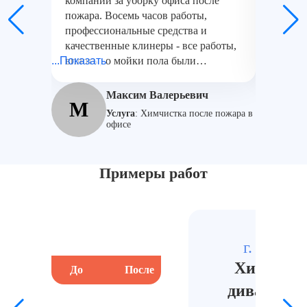
компании за уборку офиса после
за их п
пожара. Восемь часов работы,
бережно
профессиональные средства и
Операти
качественные клинеры - все работы,
генерал
...Показать
вплоть до мойки пола были
...Показат
пожара,
выполнены на высшем уровне.
дезинфе
Сотрудники были внимательны.
превзош
Максим Валерьевич
М
Обратившись к ним, я остался
получил
Услуга
:
Химчистка после пожара в
доволен результатом. Осталось
поддер
офисе
заказать генеральную уборку, отдать
очень п
в химчистку мебель и проводить
регулярный поддерживающий
Примеры работ
клининг.
г. Москв
Химчист
До
После
дивана по