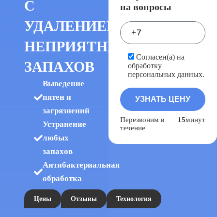
С
на вопросы
УДАЛЕНИЕМ
НЕПРИЯТНЫХ
Согласен(а) на
ЗАПАХОВ
обработку
персональных данных.
Выведeние
пятен и
загрязнений
Перезвоним в
15
минут
Устpaнeниe
течение
любыx
запаxов
Антибактериальная
обработка
Цены
Отзывы
Технология