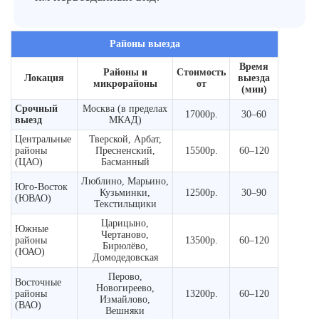
Районы выезда
Время
Районы и
Стоимость
Локация
выезда
микрорайоны
от
(мин)
Срочный
Москва (в пределах
17000р.
30–60
выезд
МКАД)
Центральные
Тверской, Арбат,
районы
Пресненский,
15500р.
60–120
(ЦАО)
Басманный
Люблино, Марьино,
Юго-Восток
Кузьминки,
12500р.
30–90
(ЮВАО)
Текстильщики
Царицыно,
Южные
Чертаново,
районы
13500р.
60–120
Бирюлёво,
(ЮАО)
Домодедовская
Перово,
Восточные
Новогиреево,
районы
13200р.
60–120
Измайлово,
(ВАО)
Вешняки