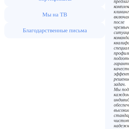
предла
компле
клининг
Мы на ТВ
включая
после
чрезвы
Благодарственные письма
ситуац
команд
квалиф
специал
профил
подгот
гарант
качеств
эффект
решени
задач.
Мы под
каждом
индивид
обеспеч
высоки
станд
чистот
надеж