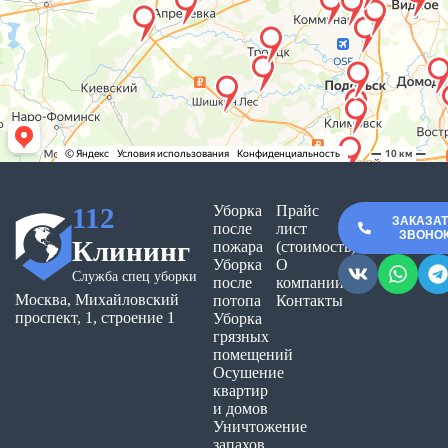
112
Уборка
Прайс
ЗАКАЗА
после
лист
ЗВОНО
Клининг
пожара
(стоимость)
Уборка
О
Служба спец уборки
после
компании
Москва, Михайловский
потопа
Контакты
проспект, 1, строение 1
Уборка
грязных
помещений
Осушение
квартир
и домов
Уничтожение
запахов