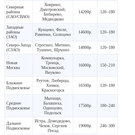
Ховрино,
Северные
Дмитровский,
районы
14200р.
120–180
Бибирево,
(САО/СВАО)
Медведково
Западные
Кунцево, Фили,
районы
14600р.
120–180
Раменки, Солнцево
(ЗАО)
Северо-Запад
Строгино, Митино,
14800р.
120–180
(СЗАО)
Тушино, Щукино
Коммунарка,
Новая
Троицк,
16000р.
150–210
Москва
Московский,
Внуково
Реутов, Люберцы,
Ближнее
Химки,
16500р.
120–180
Подмосковье
Красногорск
Мытищи,
Среднее
Балашиха,
17500р.
180–240
Подмосковье
Одинцово,
Подольск
Истра, Домодедово,
Дальнее
Чехов, Сергиев
19000р.
240–300
Подмосковье
Посад