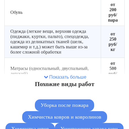
от
200
Обувь
руб/
пара
Одежда (легкие вещи, верхняя одежда
от
(пиджаки, куртки, пальто), спецодежда,
250
одежда из деликатных тканей (шелк,
руб/
кашемир и т.д.) может быть выше из-за
кг
более сложной обработки
от
Матрасы (односпальный, двуспальный,
500
детский)
руб/
Показать больше
место
Похожие виды работ
от
500
Диваны (прямой, угловой), диван-кровать
руб/
Уборка после пожара
ед
Химчистка ковров и ковролинов
от
Кресла (стандартные, мягкие стулья,
600
пуфики)
руб/
Химчистка штор
Уничтожение запаха гари