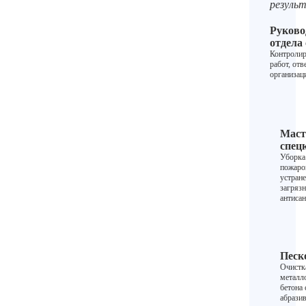
резуль
Руково
отдела
Контролир
работ, отв
организац
Маст
спец
Уборка
пожаров
устран
загрязн
антисан
Песк
Очистк
металл
бетона
абрази