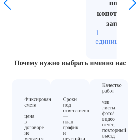
пожара о
копоти, уда
запаха га
1
Стои
единица
2500р
Почему нужно выбрать
именно нас
Качество
работ
—
Фиксированная
Сроки
чек
смета
под
листы,
—
ответственность
фото/
цена
—
видео
в
план
отчёт,
договоре
график
повторный
не
и
выезд
меняется
неустойка