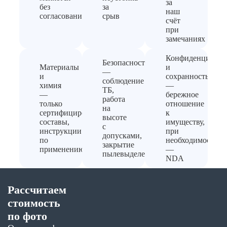
за
без
за
наш
согласования
срыв
счёт
при
замечаниях
Конфиденциальн
Безопасность
Материалы
и
—
и
сохранность
соблюдение
химия
—
ТБ,
—
бережное
работа
только
отношение
на
сертифицированные
к
высоте
составы,
имуществу,
с
инструкции
при
допусками,
по
необходимости
закрытие
применению
—
пылевыделения
NDA
Рассчитаем
стоимость
по фото