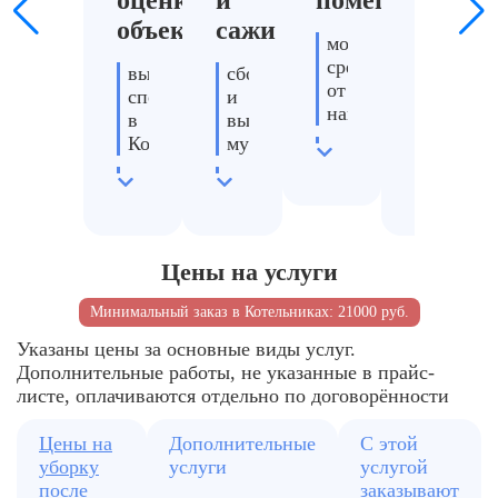
оценка
и
помещений
и
объекта
сажи
тексти
моющие
средства
выезд
сбор
обработ
от
специалиста
и
диванов
нагара
в
вывоз
ковров
Котельниках
мусора
очистка
чистка
стен,
оценка
промышленный
штор
потолков,
степени
пылесос
и
полов
повреждений
матрасо
очистка
удаление
расчет
поверхностей
удалени
Цены на услуги
жирных
стоимости
от
запаха
загрязнений
работ
копоти
гари
Минимальный заказ в Котельниках: 21000 руб.
Указаны цены за основные виды услуг.
Дополнительные работы, не указанные в прайс-
листе, оплачиваются отдельно по договорённости
Цены на
Дополнительные
С этой
уборку
услуги
услугой
после
заказывают