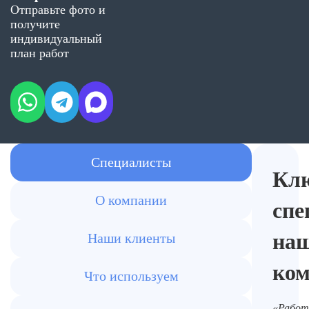
Отправьте фото и
получите
индивидуальный
план работ
Специалисты
Кл
О компании
спе
на
Наши клиенты
ко
Что используем
«Работ