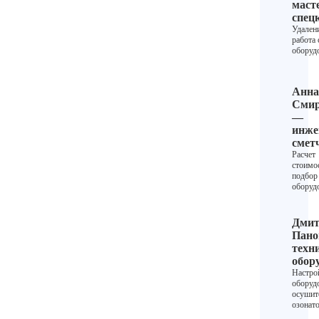
маст
спец
Удалени
работа 
оборуд
Анна
Смир
—
инже
смет
Расчет
стоимо
подбор
оборуд
Дмит
Пано
техн
обор
Настро
оборуд
осушит
озонат