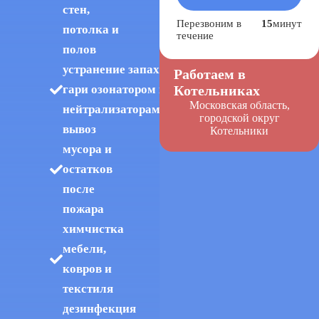
стен,
Перезвоним в
15
минут
потолка и
течение
полов
устранение запаха
Работаем в
Котельниках
гари озонатором и
Московская область,
нейтрализаторами
городской округ
вывоз
Котельники
мусора и
остатков
после
пожара
химчистка
мебели,
ковров и
текстиля
дезинфекция