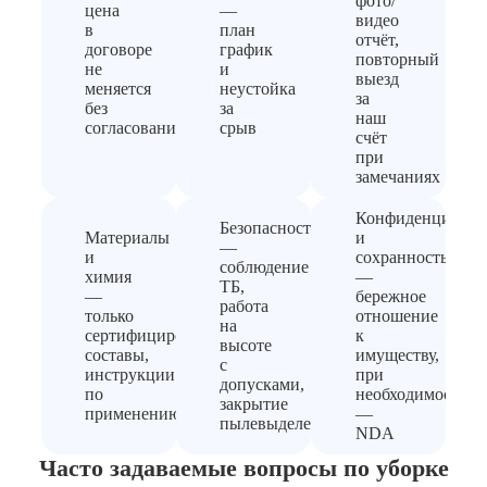
фото/
цена
—
видео
в
план
отчёт,
договоре
график
повторный
не
и
выезд
меняется
неустойка
за
без
за
наш
согласования
срыв
счёт
при
замечаниях
Конфиденциальн
Безопасность
Материалы
и
—
и
сохранность
соблюдение
химия
—
ТБ,
—
бережное
работа
только
отношение
на
сертифицированные
к
высоте
составы,
имуществу,
с
инструкции
при
допусками,
по
необходимости
закрытие
применению
—
пылевыделения
NDA
Часто задаваемые вопросы по уборке