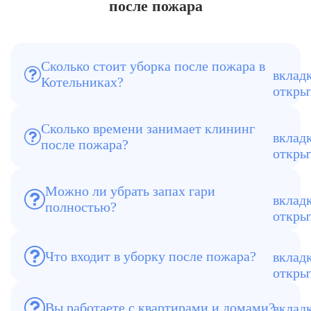
после пожара
Сколько стоит уборка после пожара в
Цена зависит от площади, степени
Котельниках?
загрязнений и объема работ. Точный
расчет делается после осмотра.
Сколько времени занимает клининг
после пожара?
От 3–4 часов до 2 дней. Зависит от
сложности объекта.
Можно ли убрать запах гари
полностью?
Да, используем озонаторы и
нейтрализаторы запаха.
Удаление копоти, мусора, мойка
Что входит в уборку после пожара?
поверхностей, химчистка и
дезинфекция.
Вы работаете с квартирами и домами?