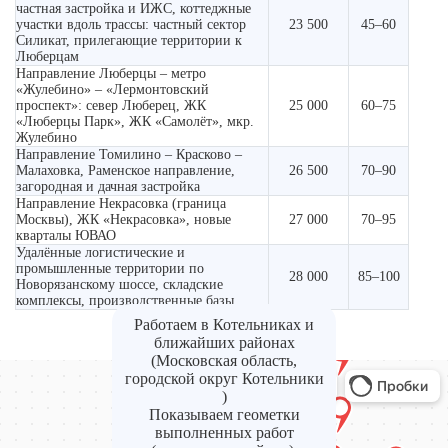
частная застройка и ИЖС, коттеджные
участки вдоль трассы: частный сектор
23 500
45–60
Силикат, прилегающие территории к
Люберцам
Направление Люберцы – метро
«Жулебино» – «Лермонтовский
проспект»: север Люберец, ЖК
25 000
60–75
«Люберцы Парк», ЖК «Самолёт», мкр.
Жулебино
Направление Томилино – Красково –
Малаховка, Раменское направление,
26 500
70–90
загородная и дачная застройка
Направление Некрасовка (граница
Москвы), ЖК «Некрасовка», новые
27 000
70–95
кварталы ЮВАО
Удалённые логистические и
промышленные территории по
28 000
85–100
Новорязанскому шоссе, складские
комплексы, производственные базы
Работаем в Котельниках и
ближайших районах
(Московская область,
городской округ Котельники
)
Показываем геометки
выполненных работ