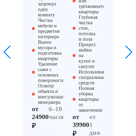
или
затронул
помощь
трёхкомнатной
одну
профес
квартиры
комнату
Мойка
Глубокая
Чистка
трудно
чистка
мебели и
мест
стен,
предметов
Химчис
потолка
интерьера
мебели 
и пола
Вынос
текстил
Процесс
мусора и
(дивано
мойки
подготовка
штор,
на
квартиры
одежды
кухне и
Удаление
ковров)
санузле
сажи с
Удален
Использование
основных
загрязн
специальных
поверхностей
трудно
средств
Осмотр
зон
Полная
объекта и
Компле
уборка
консультация
клинин
квартиры
менеджера
услуг д
от
от
6–10
восстан
закопчения
жилья
24900
часов
от
от
от
1
39900
1
₽
34900
д
дня
₽