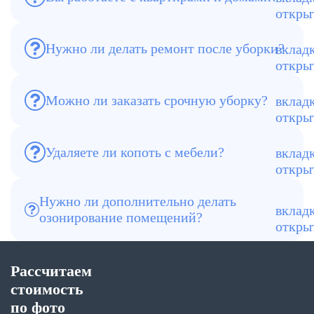
Да, выполняем уборку квартир, домов,
коттеджей и офисов.
Нужно ли делать ремонт после уборки?
После клининга помещение готово к
ремонту или проживанию.
Можно ли заказать срочную уборку?
Да, выезд возможен в день обращения.
Удаляете ли копоть с мебели?
Да, выполняем химчистку мягкой
мебели и ковров.
Нужно ли дополнительно делать
озонирование помещений?
Рекомендуется при сильном запахе гари
— это ускоряет восстановление воздуха.
Рассчитаем
стоимость
по фото