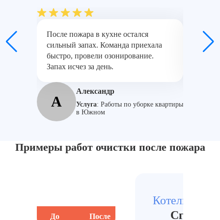
После пожара в кухне остался
Спасибо
сильный запах. Команда приехала
квартир
быстро, провели озонирование.
аккурат
Запах исчез за день.
пароген
Александр
А
М
Услуга
:
Работы по уборке квартиры
в Южном
Примеры работ очистки после пожара
Котельники, 
Сгоревш
До
После
До