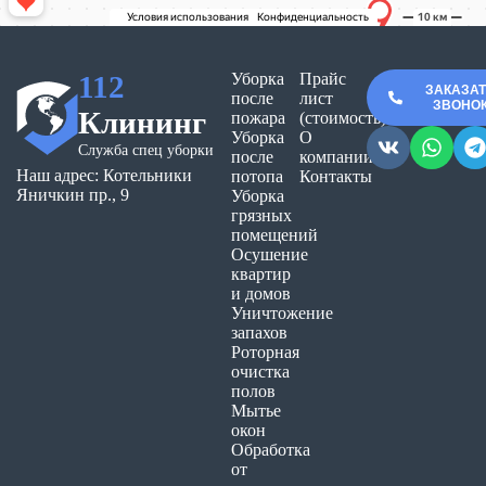
112
Уборка
Прайс
ЗАКАЗА
после
лист
ЗВОНО
Клининг
пожара
(стоимость)
Уборка
О
Служба спец уборки
после
компании
Наш адрес: Котельники
потопа
Контакты
Яничкин пр., 9
Уборка
грязных
помещений
Осушение
квартир
и домов
Уничтожение
запахов
Роторная
очистка
полов
Мытье
окон
Обработка
от