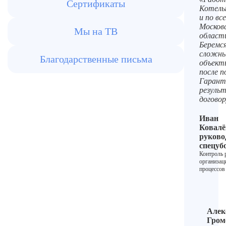
Сертификаты
Котель
и по вс
Москов
Мы на ТВ
област
Беремся
сложн
Благодарственные письма
объект
после 
Гарант
резуль
договор
Иван
Ковалё
руково
спецуб
Контроль 
организац
процессов
Алек
Гром