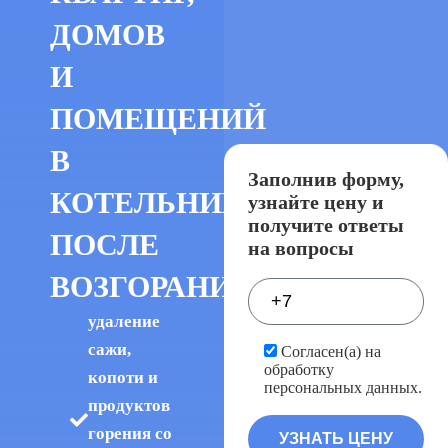
ДОМОВ
И
ПОМЕЩЕНИЙ
В
Заполнив форму,
КОТЕЛЬНИКАХ
узнайте цену и
получите ответы
ПОСЛЕ
на вопросы
ВОЗГОРАНИЯ
удаление
сажи,
Согласен(а) на
обработку
копоти и
персональных данных.
продуктов
горения со