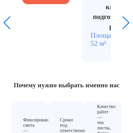
квартир
подготовлен
ремонт
Площадь
Стои
52 м²
4500
Почему нужно выбрать
именно нас
Качество
работ
—
Фиксированная
Сроки
чек
смета
под
листы,
—
ответственность