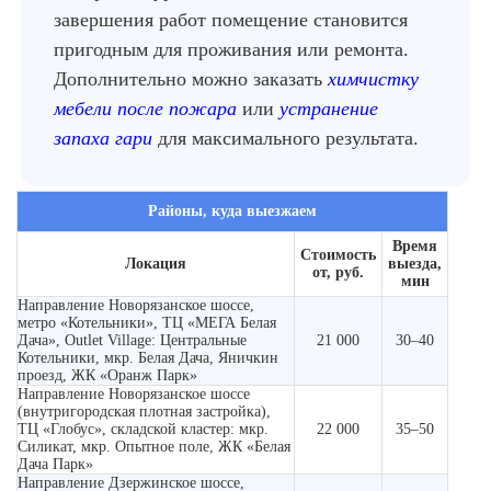
завершения работ помещение становится
пригодным для проживания или ремонта.
Дополнительно можно заказать
химчистку
мебели после пожара
или
устранение
запаха гари
для максимального результата.
Районы, куда выезжаем
Время
Стоимость
Локация
выезда,
от, руб.
мин
Направление Новорязанское шоссе,
метро «Котельники», ТЦ «МЕГА Белая
Дача», Outlet Village: Центральные
21 000
30–40
Котельники, мкр. Белая Дача, Яничкин
проезд, ЖК «Оранж Парк»
Направление Новорязанское шоссе
(внутригородская плотная застройка),
ТЦ «Глобус», складской кластер: мкр.
22 000
35–50
Силикат, мкр. Опытное поле, ЖК «Белая
Дача Парк»
Направление Дзержинское шоссе,